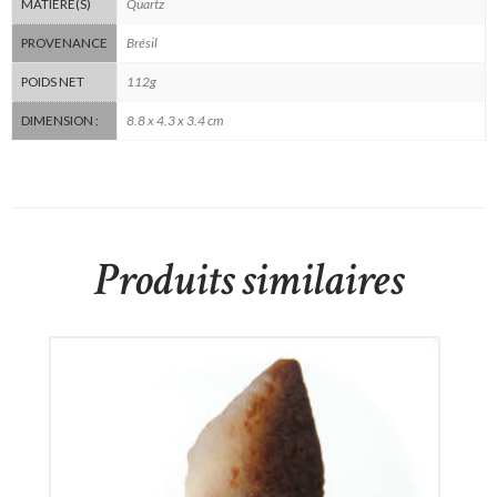
Quartz
MATIÈRE(S)
Brésil
PROVENANCE
112g
POIDS NET
8.8 x 4.3 x 3.4 cm
DIMENSION :
Produits similaires