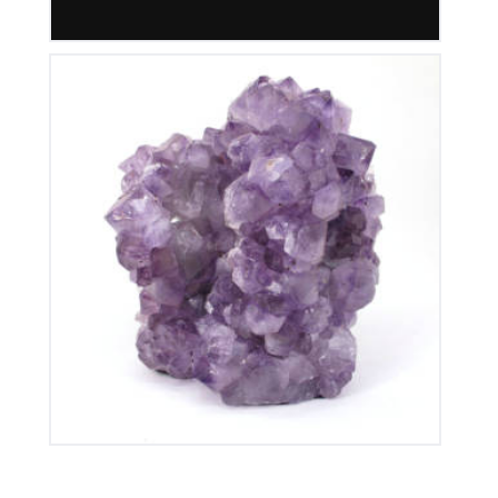
Améthyste du Brésil
135
€