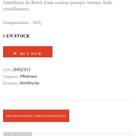
Améthyste du Brésil d’une couleur pourpre intense, belle
cristallisation.
Composition : SiO
2
1 EN STOCK
QUANTITÉ DE AMÉTHYSTE DU BRÉSIL
BUY NOW
UGS :
LM02311
Catégorie :
Minéraux
Étiquette :
Améthyste
INFORMATIONS COMPLÉMENTAIRES