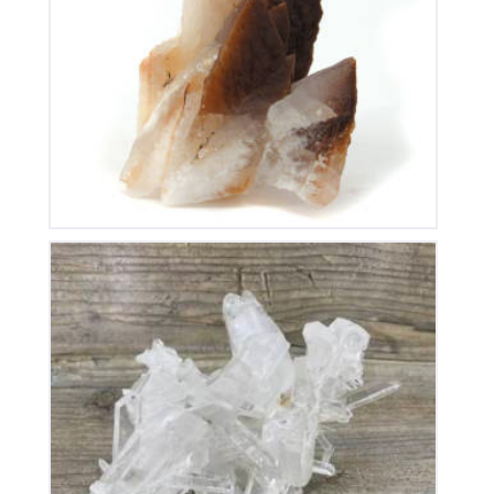
Calcite de Chine
100
€
Cristal de Roche
280
€