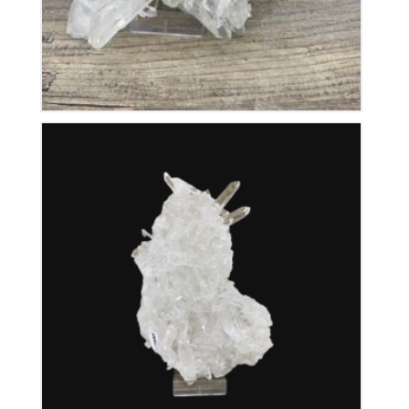
Cristal de Roche
350
€