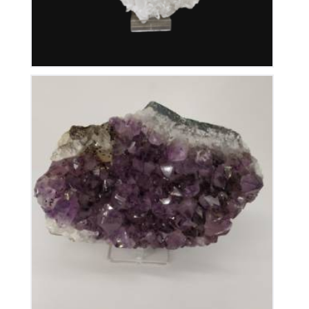
Améthyste du Brésil
115
€