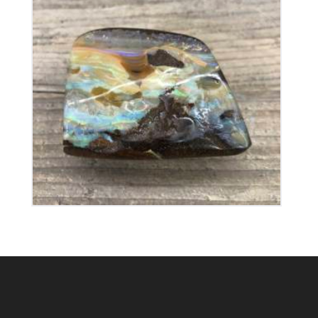
Opale Boulder
350
€