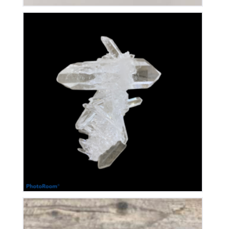
Cristal de Roche
240
€