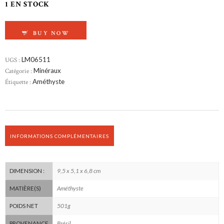
1 EN STOCK
QUANTITÉ DE AMÉTHYSTE BRUTE
BUY NOW
UGS :
LM06511
Catégorie :
Minéraux
Étiquette :
Améthyste
INFORMATIONS COMPLÉMENTAIRES
9,5 x 5,1 x 6,8 cm
DIMENSION :
Améthyste
MATIÈRE(S)
501g
POIDS NET
Brésil
PROVENANCE