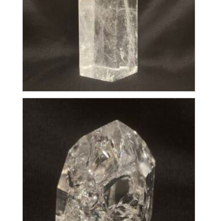
195
€
Pointe retaillée en Cristal de Roche
28
€