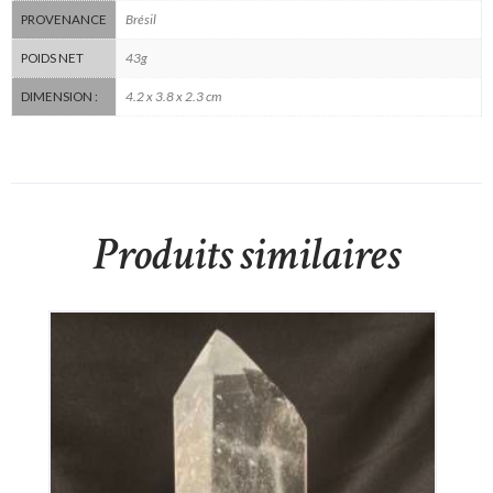
Brésil
PROVENANCE
43g
POIDS NET
4.2 x 3.8 x 2.3 cm
DIMENSION :
Produits similaires
Pointe retaillée en Cristal de Roche