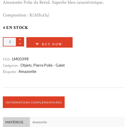
Amazonite Polie du Brésil. Superbe bleu caractéristique.
Composition : K(AlSi
O
)
3
8
4 EN STOCK
QUANTITÉ DE AMAZONITE POLIE
BUY NOW
UGS :
LM03398
Catégories :
Objets
,
Pierre Polie - Galet
Étiquette :
Amazonite
INFORMATIONS COMPLÉMENTAIRES
Amazonite
MATIÈRE(S)