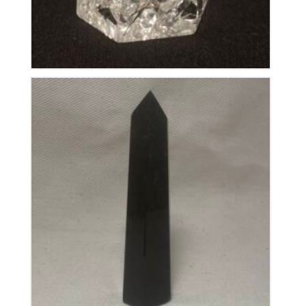
Pointe Obsidienne Dorée Polie
35
€