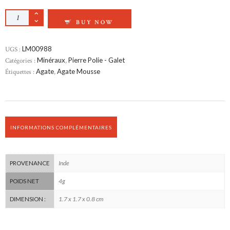
QUANTITÉ DE AGATE MOUSSE POLIE
BUY NOW
UGS :
LM00988
Catégories :
Minéraux
,
Pierre Polie - Galet
Étiquettes :
Agate
,
Agate Mousse
INFORMATIONS COMPLÉMENTAIRES
Inde
PROVENANCE
4g
POIDS NET
1.7 x 1.7 x 0.8 cm
DIMENSION :