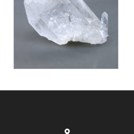
Cristal de Roche
90
€