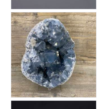
Géode de Célestine
200
€