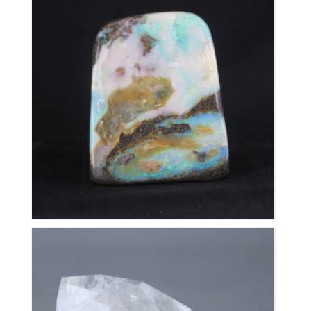
Opale Boulder Polie
480
€