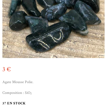
3
€
Agate Mousse Polie.
Composition : SiO
2
37 EN STOCK